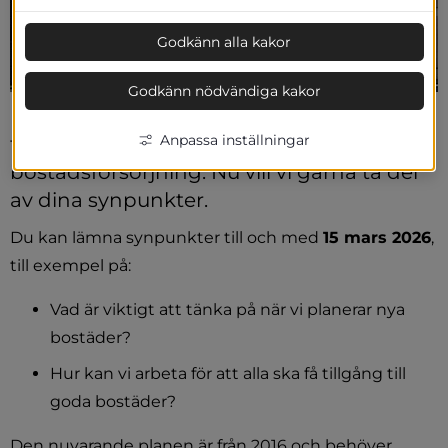
Godkänn alla kakor
Godkänn nödvändiga kakor
Herrljunga kommun har tagit fram ett 
Anpassa inställningar
förslag till en ny handlingsplan för 
bostadsförsörjning. Nu vill vi gärna ta del 
av dina synpunkter.
Du kan lämna synpunkter till och med 
15 mars 2026
, 
till exempel på:
Vad är viktigt att tänka på när vi planerar nya 
bostäder?
Hur kan vi arbeta för att alla ska få tillgång till 
goda bostäder?
Den nuvarande planen är från 2016 och behöver 