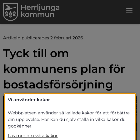
Artikeln publicerades 2 februari 2026
Tyck till om 
kommunens plan för 
bostadsförsörjning
Vi använder kakor
Webbplatsen använder så kallade kakor för att förbättra
ats.
din upplevelse. Här kan du själv ställa in vilka kakor du
godkänner.
Läs mer om våra kakor