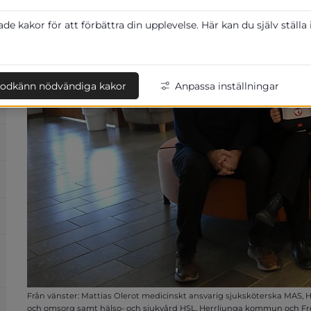
e kakor för att förbättra din upplevelse. Här kan du själv ställa
odkänn nödvändiga kakor
Anpassa inställningar
Från vänster: Mattias Olerot medicinskt ansvarig sjuksköterska MA
och omsorg samt hälso- och sjukvård HSL, Herrljunga kommun och F