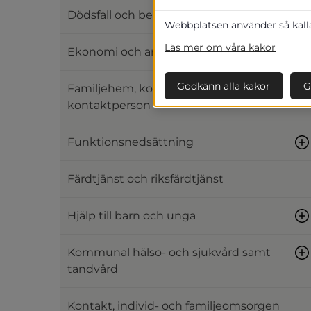
Dödsfall och begravning
Webbplatsen använder så kallad
Läs mer om våra kakor
Ekonomi och arbete
Godkänn alla kakor
G
Familjehem, kontaktfamilj och
kontaktperson
Funktionsnedsättning
Färdtjänst och riksfärdtjänst
Hjälp till barn och unga
Kommunal hälso- och sjukvård samt
tandvård
Kontakt, individ- och familjeomsorgen