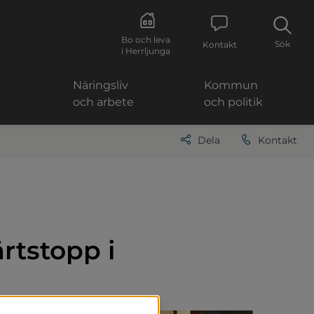
Bo och leva
Sök
Kontakt
i Herrljunga
Näringsliv
Kommun
och arbete
och politik
Dela
Kontakt
rtstopp i 