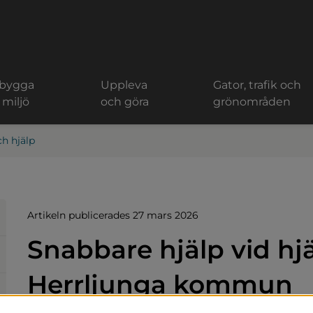
 bygga
Uppleva
Gator, trafik och
 miljö
och göra
grönområden
h hjälp
Artikeln publicerades 27 mars 2026
Snabbare hjälp vid hjä
Herrljunga kommun