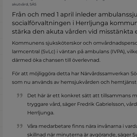
akutvård, SÄS
Från och med 1 april inleder ambulanssj
socialförvaltningen i Herrljunga kommun 
stärka den akuta vården vid misstänkta e
Kommunens sjuksköterskor och omvårdnadspersona
larmcentral (SvLc) i väntan på ambulans (IVPA), vilket
därmed öka chansen till överlevnad.
För att möjliggöra detta har Närvårdssamverkan Södra
som nu används av hemsjukvården och hemtjänsten
Det här är ett konkret sätt att tillsammans m
tryggare vård, säger Fredrik Gabrielsson, vå
Herrljunga.
Våra medarbetare finns nära invånarna i vard
skillnad när minuterna är avgörande, säger 