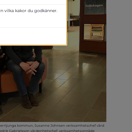
 in vilka kakor du godkänner.
S, Herrljunga kommun, Susanne Johnsen verksamhetschef vård
redrik Gabrielsson vårdenhetschef, verksamhetsområde