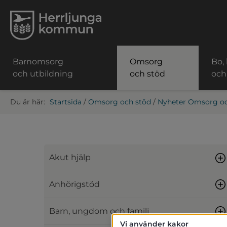
Barnomsorg
Omsorg
Bo,
och utbildning
och stöd
och
Startsida
/
Omsorg och stöd
/
Nyheter Omsorg oc
Akut hjälp
Anhörigstöd
Barn, ungdom och familj
Vi använder kakor