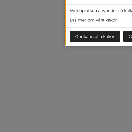
Webbplatsen använder så kallad
Läs mer om våra kakor
Godkänn alla kakor
G