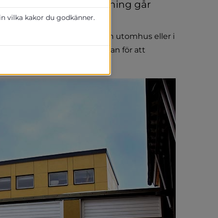
xelvis distansundervisning går 
ning på plats i skolan.
 in vilka kakor du godkänner.
 rasterna förläggas antingen utomhus eller i 
er till alla som vistas i skolan för att 