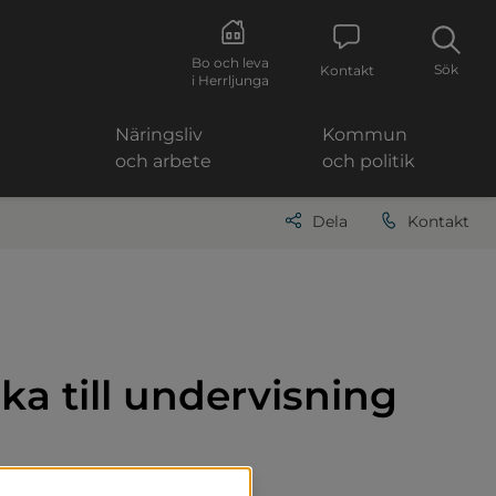
Bo och leva
Sök
Kontakt
i Herrljunga
Näringsliv
Kommun
och arbete
och politik
Dela
Kontakt
ka till undervisning 