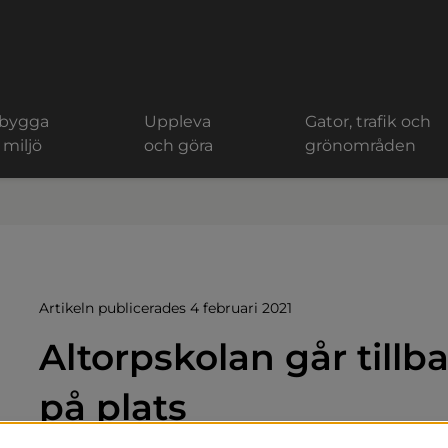
 bygga
Uppleva
Gator, trafik och
 miljö
och göra
grönområden
Artikeln publicerades 4 februari 2021
Altorpskolan går tillba
på plats