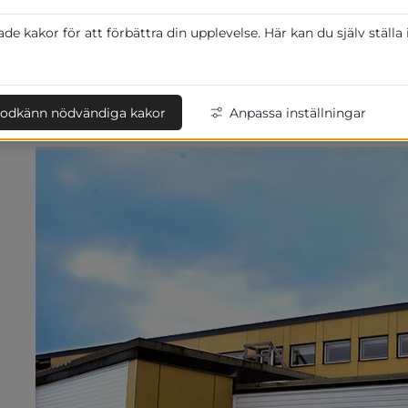
Altorpskolan som tidigare beslutat om vä
med start 8 februari tillbaka till undervis
e kakor för att förbättra din upplevelse. Här kan du själv ställa
För att försöka minimera riskerna för smitta kommer
sitt mentorsklassrum. Skolan har även förhållningsregl
odkänn nödvändiga kakor
Anpassa inställningar
minska smittspridning.