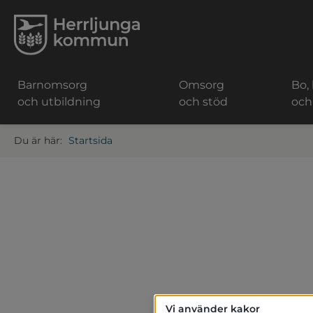
Barnomsorg
Omsorg
Bo,
och utbildning
och stöd
och
Startsida
Vi använder kakor