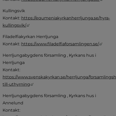
Kullingsvik 
Kontakt: 
https://equmeniakyrkanherrljunga.se/hyra-
Länk till annan webbplats, öppnas i nytt f
kullingsvik/
Filadelfiakyrkan Herrljunga
Länk t
Kontakt: 
https://www.filadelfiaforsamlingen.se/
Herrljungabygdens församling , Kyrkans hus i 
Herrljunga 
Kontakt: 
https://www.svenskakyrkan.se/herrljunga/forsamlings
Länk till annan webbplats, öppnas i nytt
till-uthyrning
Herrljungabygdens församling , Kyrkans hus i 
Annelund 
Kontakt: 