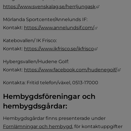
Länk till ann
https://www.svenskalag.se/herrljungask
Mörlanda Sportcenter/Annelunds IF: 
Länk till anna
Kontakt: 
https://www.annelundsif.com/
Katebovallen/ IK Frisco: 
Länk till anna
Kontakt: 
https://www.ikfrisco.se/ikfrisco
Hybergsvallen/Hudene GoIf: 
Länk
Kontakt: 
https://www.facebook.com/hudenegoif/
Kontakta: Fritid telefon/växel, 0513-17000
Hembygdsföreningar och 
hembygdsgårdar:
Hembygdsgårdar finns presenterade under 
Fornlämningar och hembygd
, för kontaktuppgifter 