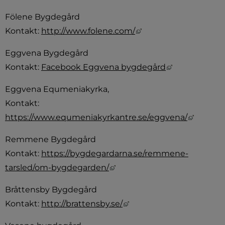
Fölene Bygdegård
Länk till annan webbp
Kontakt: 
http://www.folene.com/
Eggvena Bygdegård 
Länk till ann
Kontakt: 
Facebook Eggvena bygdegård
Eggvena Equmeniakyrka, 
Kontakt: 
Länk til
https://www.equmeniakyrkantre.se/eggvena/
Remmene Bygdegård
Kontakt: 
https://bygdegardarna.se/remmene-
Länk till annan webbplats, ö
tarsled/om-bygdegarden/
Bråttensby Bygdegård
Länk till annan webbplat
Kontakt: 
http://brattensby.se/