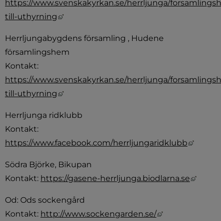
https://www.svenskakyrkan.se/herrljunga/forsamlings
Länk till annan webbplats, öppnas i nytt
till-uthyrning
Herrljungabygdens församling , Hudene 
församlingshem 
Kontakt: 
https://www.svenskakyrkan.se/herrljunga/forsamlings
Länk till annan webbplats, öppnas i nytt
till-uthyrning
Herrljunga ridklubb 
Kontakt: 
Länk ti
https://www.facebook.com/herrljungaridklubb
Södra Björke, Bikupan
Länk t
Kontakt: 
https://gasene-herrljunga.biodlarna.se
Od: Ods sockengård 
Länk till annan
Kontakt: 
http://www.sockengarden.se/