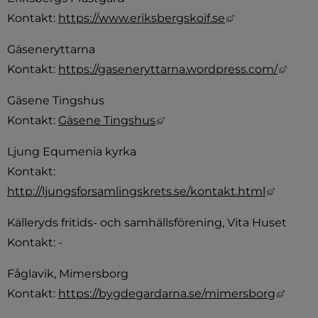
Länk till annan
Kontakt: 
https://www.eriksbergskoif.se
Gäseneryttarna
Länk 
Kontakt: 
https://gaseneryttarna.wordpress.com/
Gäsene Tingshus
Länk till annan webbplats, 
Kontakt: 
Gäsene Tingshus
Ljung Equmenia kyrka 
Kontakt: 
Länk ti
http://ljungsforsamlingskrets.se/kontakt.html
Källeryds fritids- och samhällsförening, Vita Huset 
Kontakt: -
Fåglavik, Mimersborg 
Länk t
Kontakt: 
https://bygdegardarna.se/mimersborg