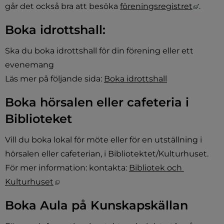
Länk t
går det också bra att besöka 
föreningsregistret
.
Boka idrottshall:
Ska du boka idrottshall för din förening eller ett 
evenemang
Läs mer på följande sida: 
Boka idrottshall
Boka hörsalen eller cafeteria i 
Biblioteket
Vill du boka lokal för möte eller för en utställning i 
hörsalen eller cafeterian, i Bibliotektet/Kulturhuset.
För mer information: kontakta: 
Bibliotek och 
Öppnas i nytt fönster.
Kulturhuset
Boka Aula på Kunskapskällan