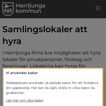
Samlingslokaler att 
hyra
I Herrljunga finns bra möjligheter att hyra 
lokaler för privatpersoner, företag och 
föreningar. Lokalerna kan hyras för 
födelsedagskalas, evenemang, 
Vi använder kakor
företagsfester, bröllop, kalas, mm. 
Webbplatsen använder så kallade kakor för att förbättra
kontakta respektive förening för 
din upplevelse. Här kan du själv ställa in vilka kakor du
uthyrning.
godkänner.
Läs mer om våra kakor
Hyr en lokal för 