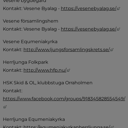
Vesene bygdegård
Län
Kontakt: Vesene Byalag - 
https://vesenebyalag.se/
Vesene församlingshem
Län
Kontakt: Vesene Byalag - 
https://vesenebyalag.se/
Vesene Equmeniakyrka
Länk t
Kontakt: 
http://www.ljungsforsamlingskrets.se/
Herrljunga Folkpark
Länk till annan webbplats,
Kontakt: 
http://www.hfp.nu/
HSK Skid & OL, klubbstuga Orraholmen
Kontakt: 
https://www.facebook.com/groups/918345828554549/
Länk till annan webbplats, öppnas i nytt fönster.
Herrljunga Equmeniakyrka
Länk t
Kontakt: 
https://equmeniakyrkanherrljunga.se/