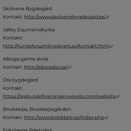
Skölvene Bygdegård
Länk till
Kontakt: 
http://www.skolvenebygdegard.se/
Jällby Equmeniakyrka
Kontakt: 
Länk ti
http://ljungsforsamlingskrets.se/kontakt.html
Alboga gamla skola
Länk till annan webbplats,
Kontakt: 
http://albogabo.se/
Öra bygdegård
Kontakt: 
Länk
https://orabygdeforeningen.wixsite.com/website
Broddarps, Broddarpsgården
Länk till 
Kontakt: 
http://www.broddarp.se/index.php
Eriksbergs Prästgård