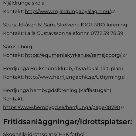
Mjäldrunga skola
Länk till
Kontakt: 
http://www.mjaldrungabyalag.n.nu/
Stuga Ekåsen N. Säm. Skölvene IOGT-NTO-förening
Kontakt: Laila Gustavsson telefonnr. 0732 39 78 39
Sämsjöborg
Länk
Kontakt: 
https://equmeniakyrkan.se/samsjoborg/ 
Herrljunga Brukshundklubb, (hyra lokal, tält, plan)
Länk
Kontakt: 
http://www.herrljungabhk.se/Uthyrning
Herrljunga hembygdsförening (Kaffestugan)
Kontakt: 
Länk 
https://www.hembygd.se/herrljunga/page/18790
Fritidsanläggningar/Idrottsplatser:
Skoghälla idrottsplats/ HSK fotboll: