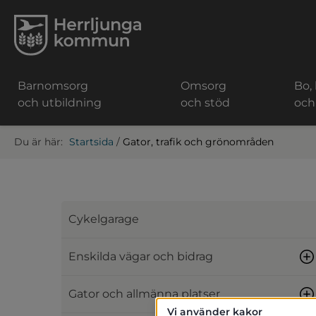
Barnomsorg
Omsorg
Bo,
och utbildning
och stöd
och
Startsida
/
Gator, trafik och grönområden
Cykelgarage
Enskilda vägar och bidrag
Gator och allmänna platser
Vi använder kakor