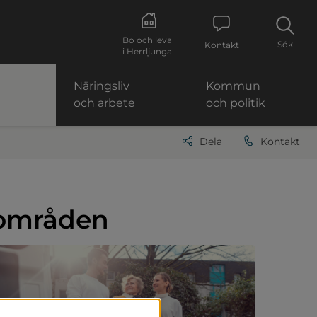
Bo och leva
Sök
Kontakt
i Herrljunga
Näringsliv
Kommun
och arbete
och politik
Dela
Kontakt
nområden