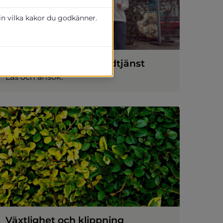
 in vilka kakor du godkänner.
Färdtjänst och riksfärdtjänst
Läs och ansök.
Växtlighet och klippning