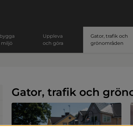
 bygga
Uppleva
Gator, trafik och
 miljö
och göra
grönområden
Gator, trafik och grö