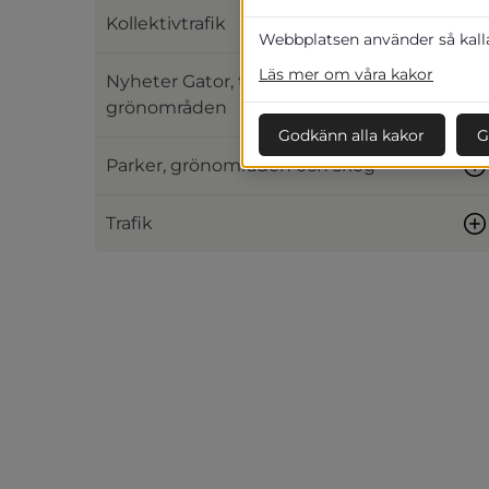
Kollektivtrafik
Webbplatsen använder så kallad
Läs mer om våra kakor
Nyheter Gator, trafik och
grönområden
Godkänn alla kakor
G
Parker, grönområden och skog
Trafik