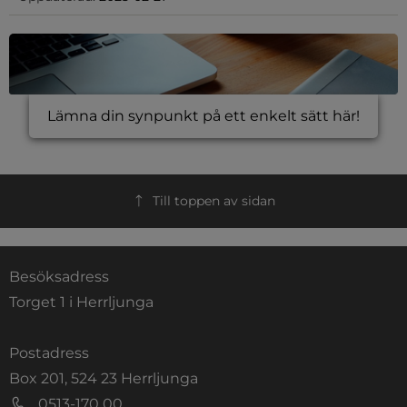
Lämna din synpunkt på ett enkelt sätt här!
Till toppen av sidan
Besöksadress
Torget 1 i Herrljunga
Postadress
Box 201, 524 23 Herrljunga
0513-170 00