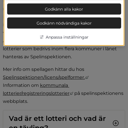
Herrljunga kommun ansvarar för att besluta om 
registrering och ha tillsyn för lotterier som sker inom 
Godkänn alla kakor
Herrljunga kommun. Lotterierna tillhandahålls bara 
Godkänn nödvändiga kakor
inom den eller de kommuner där föreningen är 
verksam.
Anpassa inställningar
Ansökningar för mer omfattande lotterier eller 
lotterier som bedrivs inom flera kommuner i länet 
hanteras av Spelinspektionen.
Mer info om spellagen hittar du hos 
Länk till annan w
Spelinspektionen/licens/spelformer.
Information om 
kommunala 
Länk till annan webbplat
lotterier/registreringslotterier
 på spelinspektionens 
webbplats.
Vad är ett lotteri och vad är 
en tävling?