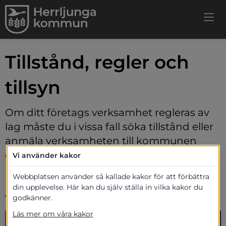
Tillstånd, regler och 
tillsyn
Om ditt företags verksamhet regleras av 
lag måste du i vissa fall söka tillstånd eller 
anmäla verksamheten till kommunen 
och/eller andra myndigheter. Ditt företag 
Vi använder kakor
kan också ha skyldighet att få olika 
Webbplatsen använder så kallade kakor för att förbättra
kontroller och besiktningar i din 
din upplevelse. Här kan du själv ställa in vilka kakor du
verksamhet.
godkänner.
Läs mer om våra kakor