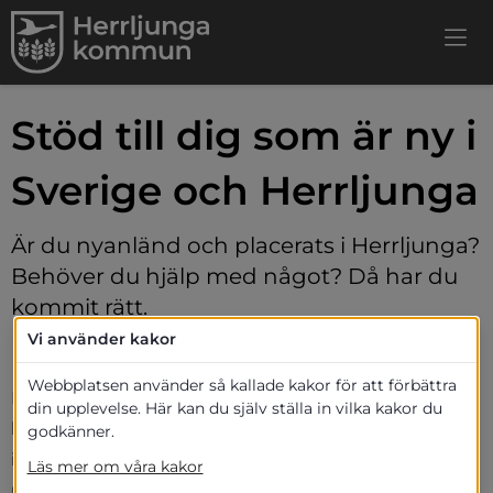
Stöd till dig som är ny i 
Sverige och Herrljunga
Är du nyanländ och placerats i Herrljunga? 
Behöver du hjälp med något? Då har du 
kommit rätt.
Vi använder kakor
Introduktionsenheten
Webbplatsen använder så kallade kakor för att förbättra
Introduktionsenheten stöttar dig som ny invånare i 
din upplevelse. Här kan du själv ställa in vilka kakor du
kommunen. Vi jobbar gentemot nyanlända som 
godkänner.
innefattas av det kommunala flyktingmottagandet 
Läs mer om våra kakor
utifrån Migratinsverkets fördelningsbeslut om 