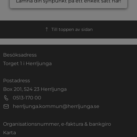
Lämna din synpunkt på ett enkelt sätt här!
Till toppen av sidan
Besöksadress
Torget 1 i Herrljunga
Postadress
Box 201, 524 23 Herrljunga
0513-170 00
herrljunga.kommun@herrljunga.se
Organisationsnummer, e-faktura & bankgiro
Länk till annan webbplats.
Karta