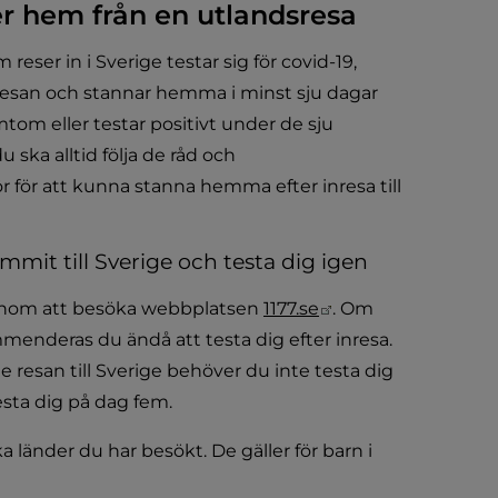
r hem från en utlandsresa
er in i Sverige testar sig för covid-19, 
resan och stannar hemma i minst sju dagar 
tom eller testar positivt under de sju 
ska alltid följa de råd och 
 för att kunna stanna hemma efter inresa till 
mmit till Sverige och testa dig igen 
Länk till annan we
genom att besöka webbplatsen 
1177.se
. Om 
menderas du ändå att testa dig efter inresa. 
esan till Sverige behöver du inte testa dig 
sta dig på dag fem.
länder du har besökt. De gäller för barn i 