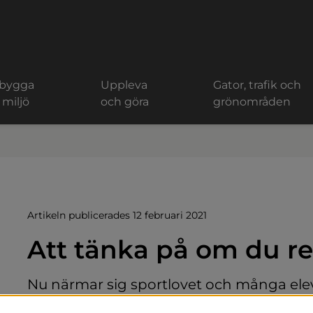
 bygga
Uppleva
Gator, trafik och
 miljö
och göra
grönområden
Artikeln publicerades 12 februari 2021
Att tänka på om du re
Nu närmar sig sportlovet och många elev
är lediga. Vi önskar alla ett fint lov under