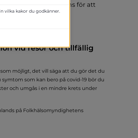
mmendationer som finns för att 
 in vilka kakor du godkänner.
webbplats:
till annan webbplats.
 vid resor och tillfällig 
som möjligt, det vill säga att du gör det du 
r du symtom som kan bero på covid-19 bör du 
akter och umgås i en mindre krets under 
omlands på Folkhälsomyndighetens 
lats.