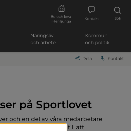
Bo och leva
Sök
Kontakt
i Herrljunga
Näringsliv
Kommun
och arbete
och politik
Dela
Kontakt
ser på Sportlovet
er och en del av våra medarbetare 
 vecka 7 och uppmanar till att 