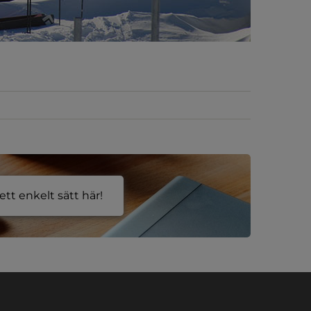
tt enkelt sätt här!