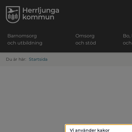
Barnomsorg
Omsorg
Bo,
och utbildning
och stöd
och
Startsida
Vi använder kakor