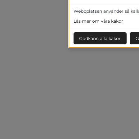
Webbplatsen använder så kallad
Läs mer om våra kakor
Godkänn alla kakor
G