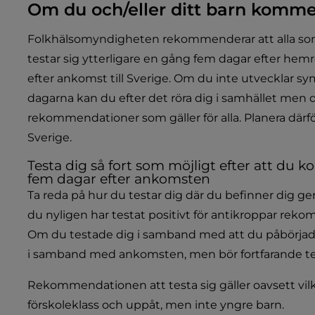
Om du och/eller ditt barn komme
Folkhälsomyndigheten rekommenderar att alla som res
testar sig ytterligare en gång fem dagar efter hem
efter ankomst till Sverige. Om du inte utvecklar sym
dagarna kan du efter det röra dig i samhället men du 
rekommendationer som gäller för alla. Planera därför
Sverige.
Testa dig så fort som möjligt efter att du ko
fem dagar efter ankomsten
Ta reda på hur du testar dig där du befinner dig 
du nyligen har testat positivt för antikroppar rekom
Om du testade dig i samband med att du påbörjade r
i samband med ankomsten, men bör fortfarande te
Rekommendationen att testa sig gäller oavsett vilka 
förskoleklass och uppåt, men inte yngre barn.