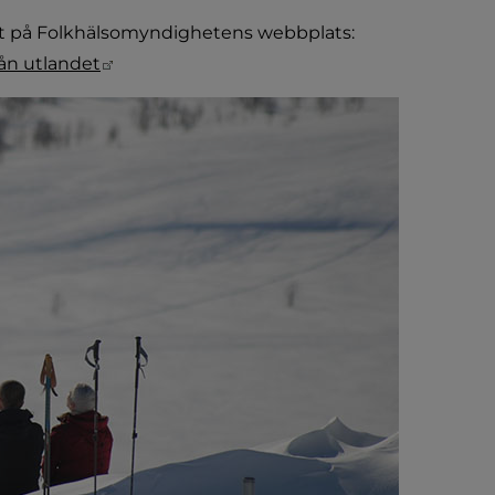
ndet på Folkhälsomyndighetens webbplats:
Länk till annan webbplats.
rån utlandet