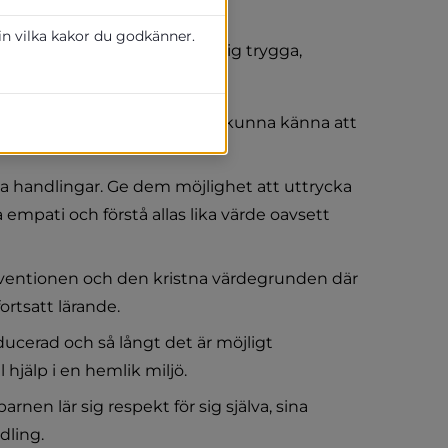
heten
 in vilka kakor du godkänner.
rn och föräldrar ska känna sig trygga, 
ag.
gstagande där föräldrar ska kunna känna att 
gna handlingar. Ge dem möjlighet att uttrycka 
pati och förstå allas lika värde oavsett 
ventionen och den kristna värdegrunden där 
ortsatt lärande.
cerad och så långt det är möjligt 
hjälp i en hemlik miljö.
nen lär sig respekt för sig själva, sina 
dling.