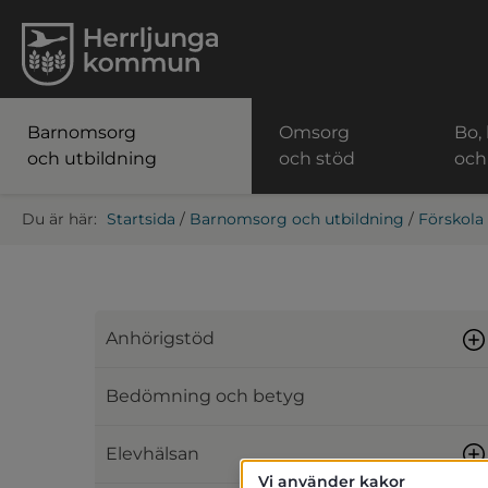
Barnomsorg
Omsorg
Bo,
och utbildning
och stöd
och
Startsida
/
Barnomsorg och utbildning
/
Förskola
Anhörigstöd
Bedömning och betyg
Elevhälsan
Vi använder kakor