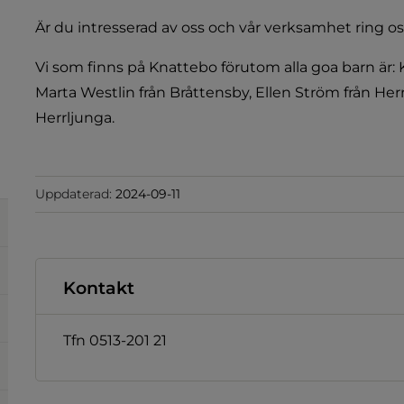
Är du intresserad av oss och vår verksamhet ring oss
ll annan webbplats, öppnas i nytt fönster.
Vi som finns på Knattebo förutom alla goa barn är:
Marta Westlin från Bråttensby, Ellen Ström från Her
Herrljunga.
s, öppnas i nytt fönster.
nnan webbplats, öppnas i nytt fönster.
Uppdaterad:
2024-09-11
Kontakt
Tfn 0513-201 21