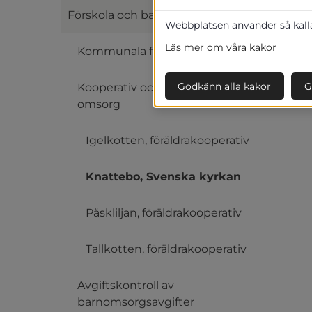
Förskola och barnomsorg, 0-5 år
Webbplatsen använder så kallad
Läs mer om våra kakor
Kommunala förskolor
Godkänn alla kakor
G
Kooperativ och annan pedagogisk
omsorg
Igelkotten, föräldrakooperativ
Knattebo, Svenska kyrkan
Påskliljan, föräldrakooperativ
Tallkotten, föräldrakooperativ
Avgiftskontroll av
barnomsorgsavgifter