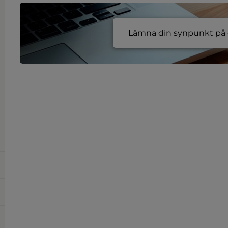
Lämna din synpunkt på e
plats, öppnas i nytt fönster.