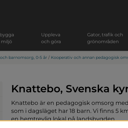
 bygga
Uppleva
Gator, trafik och
 miljö
och göra
grönområden
 och barnomsorg, 0-5 år
/
Kooperativ och annan pedagogisk om
Knattebo, Svenska ky
Knattebo är en pedagogisk omsorg med
som i dagsläget har 18 barn. Vi finns 5 k
en hemtrevlig lokal på landsbygden.