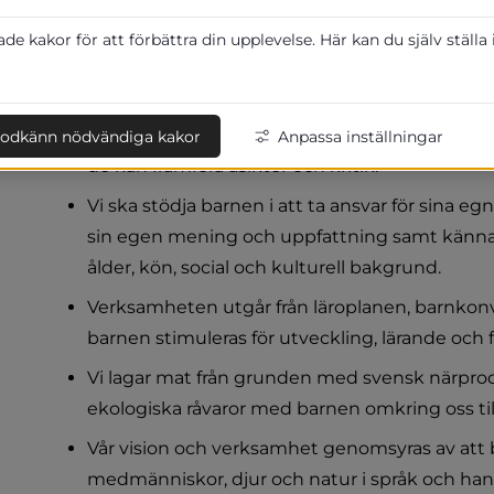
Inriktning och mål med verksam
e kakor för att förbättra din upplevelse. Här kan du själv ställa
Inriktningen på verksamheten är i första hand att ba
bekräftade och mötas av ordinarie personal varje d
Verksamheten ska vara öppen, ärlig och omsor
odkänn nödvändiga kakor
Anpassa inställningar
de kan framföra åsikter och kritik.
Vi ska stödja barnen i att ta ansvar för sina e
sin egen mening och uppfattning samt känna em
ålder, kön, social och kulturell bakgrund.
Verksamheten utgår från läroplanen, barnkon
barnen stimuleras för utveckling, lärande och f
Vi lagar mat från grunden med svensk närprodu
ekologiska råvaror med barnen omkring oss till 
Vår vision och verksamhet genomsyras av att bar
medmänniskor, djur och natur i språk och han