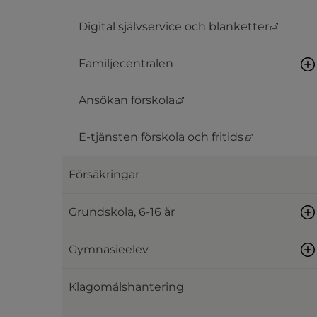
Länk ti
Digital självservice och blanketter
Familjecentralen
Länk till annan webbplat
Ansökan förskola
Länk till a
E-tjänsten förskola och fritids
Försäkringar
Grundskola, 6-16 år
Gymnasieelev
Klagomålshantering