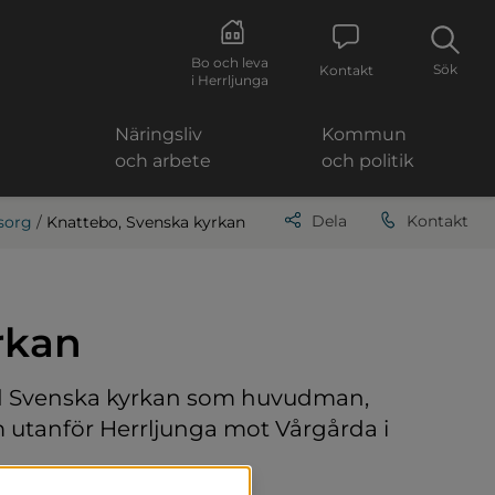
Bo och leva
Sök
Kontakt
i Herrljunga
Näringsliv
Kommun
och arbete
och politik
Dela
Kontakt
sorg
/
Knattebo, Svenska kyrkan
rkan
 Svenska kyrkan som huvudman, 
m utanför Herrljunga mot Vårgårda i 