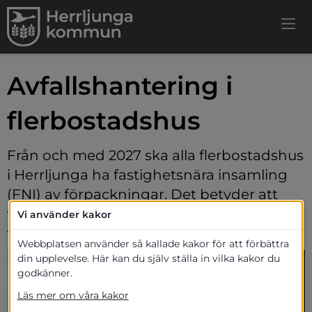
Avfallshantering i 
flerbostadshus
Från och med 2027 ska alla flerbostadshus 
i Herrljunga ha fastighetsnära insamling 
(FNI) av förpackningar. Det betyder att 
förpackningar samlas in direkt vid huset, 
Vi använder kakor
tillsammans med mat- och restavfall.
Webbplatsen använder så kallade kakor för att förbättra
din upplevelse. Här kan du själv ställa in vilka kakor du
godkänner.
Läs mer om våra kakor