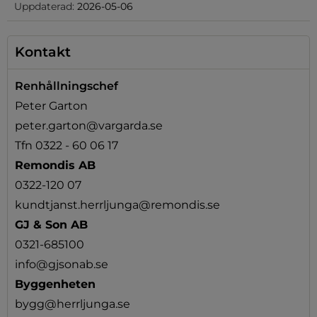
Uppdaterad:
2026-05-06
Kontakt
Renhållningschef
Peter Garton
peter.garton@vargarda.se
Tfn 0322 - 60 06 17
Remondis AB
0322-120 07
kundtjanst.herrljunga@remondis.se
GJ & Son AB
0321-685100
info@gjsonab.se
Byggenheten
bygg@herrljunga.se