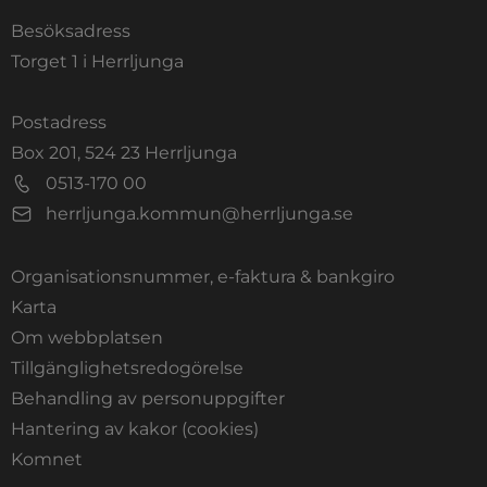
Besöksadress
Torget 1 i Herrljunga
Postadress
Box 201, 524 23 Herrljunga
0513-170 00
herrljunga.kommun@herrljunga.se
Organisationsnummer, e-faktura & bankgiro
Länk till annan webbplats.
Karta
Om webbplatsen
Tillgänglighetsredogörelse
Behandling av personuppgifter
Hantering av kakor (cookies)
Länk till annan webbplats, öppnas i nytt fönste
Komnet