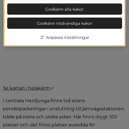
Godkänn alla kakor
Godkänn nödvändiga kakor
Anpassa inställningar
Länk till annan webbplats, öppnas
Se kartan i helskärm
I centrala Herrljunga finns två större 
pendelparkeringar i anslutning till järnvägsstationen, 
både på norra och södra sidan. Här finns drygt 100 
platser och det finns platser avsedda för 