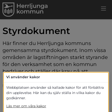
Styrdokument
Här finner du Herrljunga kommuns 
gemensamma styrdokument. Inom vissa 
områden är lagstiftningen starkt styrande 
för den verksamhet som en kommun 
bedriver och ställer där krav på att 
Vi använder kakor
kommunen upprättar vissa styrdokument 
som exempelvis översiktsplan.
Webbplatsen använder så kallade kakor för att förbättra
din upplevelse. Här kan du själv ställa in vilka kakor du
Kommunallagen - kommunens 
godkänner.
ramverk
Läs mer om våra kakor