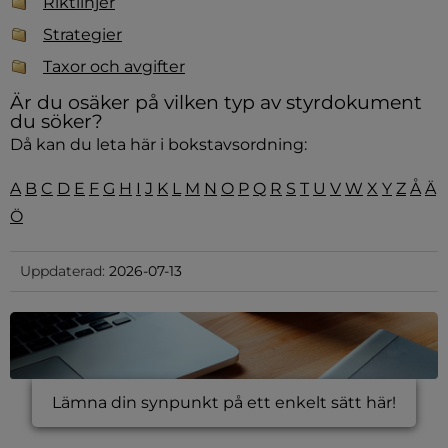
Riktlinjer
Strategier
Taxor och avgifter
Är du osäker på vilken typ av styrdokument 
du söker?
Då kan du leta här i bokstavsordning:
A
B
C
D
E
F
G
H
I
J
K
L
M
N
O
P
Q
R
S
T
U
V
W
X
Y
Z
Å
Ä
Ö
Uppdaterad:
2026-07-13
Lämna din synpunkt på ett enkelt sätt här!