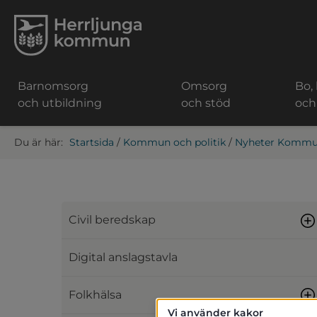
Barnomsorg
Omsorg
Bo,
och utbildning
och stöd
och
Startsida
/
Kommun och politik
/
Nyheter Kommun
Civil beredskap
Digital anslagstavla
Folkhälsa
Vi använder kakor