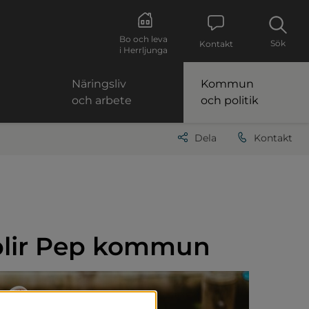
Bo och leva
Sök
Kontakt
i Herrljunga
Näringsliv
Kommun
och arbete
och politik
Dela
Kontakt
blir Pep kommun