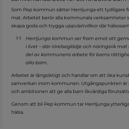
Som Pep kommun sätter Herrljunga ett tydligare foku
mat. Arbetet berör alla kommunala verksamheter s
skapa goda och trygga uppväxtvillkor där hälsosamma
Herrljunga kommun ser fram emot att gemen
i livet – där rörelseglädje och näringsrik mat f
del av kommunens arbete för barns rättighet
alla barn.
Arbetet är långsiktigt och handlar om att öka kunsk
samverkan inom kommunen. Utgångspunkten är bar
och ambitionen att ge alla barn likvärdiga förutsättn
Genom att bli Pep kommun tar Herrljunga ytterligar
hälsa.