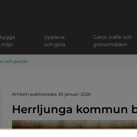
 bygga
Uppleva
Gator, trafik och
 miljö
och göra
grönområden
 och politik
Artikeln publicerades 30 januari 2026
Herrljunga kommun 