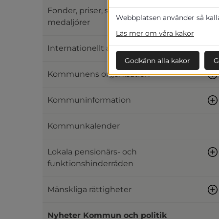
Fonder, priser, stipendier och
Webbplatsen använder så kallad
medaljörer
Läs mer om våra kakor
Internationellt arbete
Godkänn alla kakor
G
Kommunens organisation
Kommuninformation
Kommunkalender
Lokala pensionärs- och
funktionshinderråden
Mänskliga rättigheter
Nyheter Kommun och politik