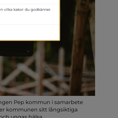
 in vilka kakor du godkänner.
ningen Pep kommun i samarbete 
r kommunen sitt långsiktiga 
 och ungas hälsa.