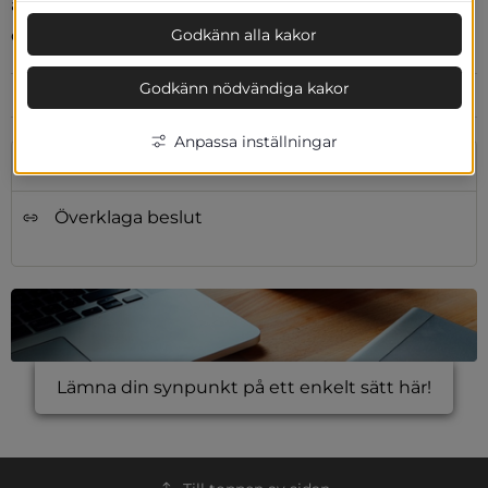
anslaget tas ned. Du hittar mer information om hur 
Godkänn alla kakor
du överklagar ett beslut på vår sida 
överklaga beslut
.
Godkänn nödvändiga kakor
Uppdaterad:
2025-01-10
Anpassa inställningar
Relaterad information
Överklaga beslut
Lämna din synpunkt på ett enkelt sätt här!