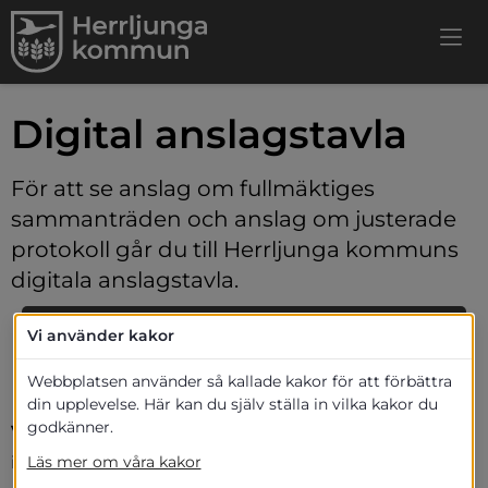
Digital anslagstavla
För att se anslag om fullmäktiges 
sammanträden och anslag om justerade 
protokoll går du till Herrljunga kommuns 
digitala anslagstavla.
Gå till Herrljunga kommuns 
Vi använder kakor
Länk till ann
digitala anslagstavla 
Webbplatsen använder så kallade kakor för att förbättra
din upplevelse. Här kan du själv ställa in vilka kakor du
godkänner.
Vill du överklaga ett beslut?
 Då måste du göra det 
Läs mer om våra kakor
innan tiden för överklagan gått ut och det är innan 