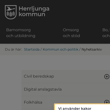
Barnomsorg
Omsorg
Bo,
och utbildning
och stöd
och
Startsida
/
Kommun och politik
/
Nyhetsarkiv
Civil beredskap
Digital anslagstavla
Folkhälsa
Vi använder kakor