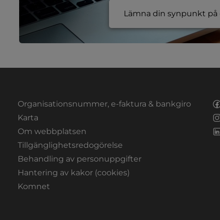
Lämna din synpunkt på e
Organisationsnummer, e-faktura & bankgiro
Länk till annan webbplats.
Karta
Om webbplatsen
Tillgänglighetsredogörelse
Behandling av personuppgifter
Hantering av kakor (cookies)
Länk till annan webbplats, öppnas i nytt fön
Komnet