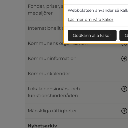
Fonder, priser, stipendier och
Webbplatsen använder så kallad
medaljörer
Läs mer om våra kakor
Internationellt arbete
Godkänn alla kakor
G
Kommunens organisation
Kommuninformation
Kommunkalender
Lokala pensionärs- och
funktionshinderråden
Mänskliga rättigheter
Nyhetsarkiv