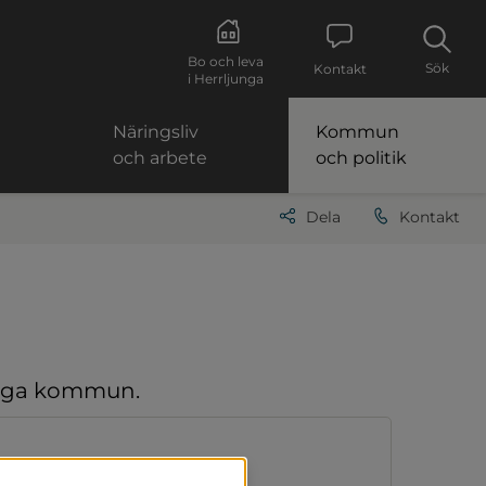
Bo och leva
Sök
Kontakt
i Herrljunga
Näringsliv
Kommun
och arbete
och politik
Dela
Kontakt
junga kommun.