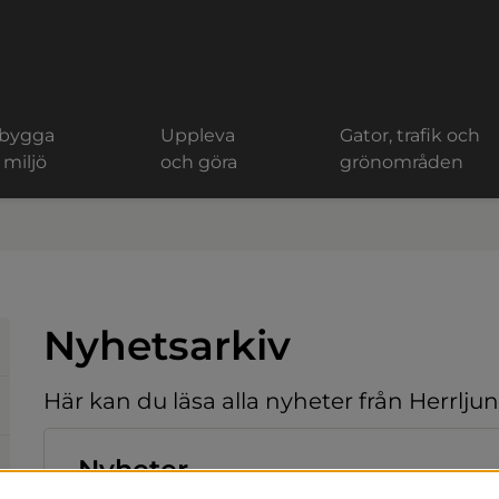
 bygga
Uppleva
Gator, trafik och
 miljö
och göra
grönområden
Nyhetsarkiv
Här kan du läsa alla nyheter från Herrl
Nyheter