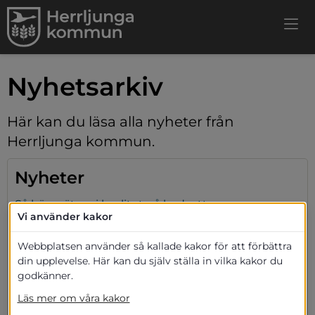
Nyhetsarkiv
Här kan du läsa alla nyheter från 
Herrljunga kommun.
Nyheter
Så här mäter vi kvalitet på badvatten
Vi använder kakor
2021-07-16
Webbplatsen använder så kallade kakor för att förbättra
Bo, bygga och miljö
din upplevelse. Här kan du själv ställa in vilka kakor du
godkänner.
Flera restriktioner kommer att lyftas från och med
den 15 juli
Läs mer om våra kakor
2021-07-15