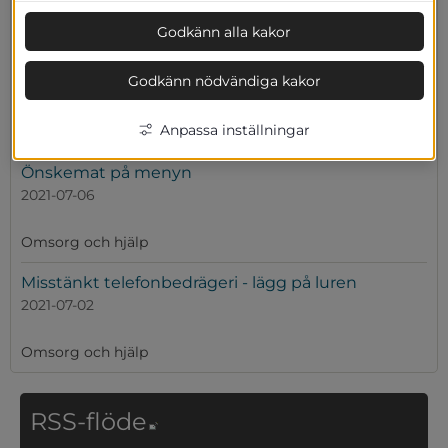
Godkänn alla kakor
Skydda dig vid mycket varmt väder
Godkänn nödvändiga kakor
2021-07-14
Anpassa inställningar
Omsorg och hjälp
Önskemat på menyn
2021-07-06
Omsorg och hjälp
Misstänkt telefonbedrägeri - lägg på luren
2021-07-02
Omsorg och hjälp
Länk till annan webbplat
RSS-flöde