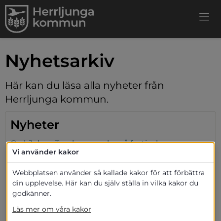
Nyhetsarkiv
Här kan du läsa alla nyheter från 
Herrljunga kommun.
Nyheter
Carl-Johan Tornberg spelar på festivalen
Vi använder kakor
2022-06-28
Webbplatsen använder så kallade kakor för att förbättra
Uppleva och göra
din upplevelse. Här kan du själv ställa in vilka kakor du
godkänner.
Mackan n Matthew värmer upp Folkets park
2022-06-15
Läs mer om våra kakor