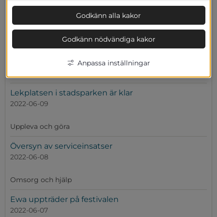
Uppleva och göra
Godkänn alla kakor
Herrljunga når nya nivåer i Svenskt Näringslivs
Godkänn nödvändiga kakor
rankning av företagsklimatet
2022-06-10
Anpassa inställningar
Näringsliv och arbete
Lekplatsen i stadsparken är klar
2022-06-09
Uppleva och göra
Översyn av serviceinsatser
2022-06-08
Omsorg och hjälp
Ewa uppträder på festivalen
2022-06-07