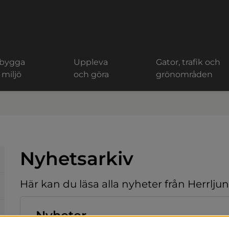
 bygga
Uppleva
Gator, trafik och
 miljö
och göra
grönområden
Nyhetsarkiv
Här kan du läsa alla nyheter från Herrl
Nyheter