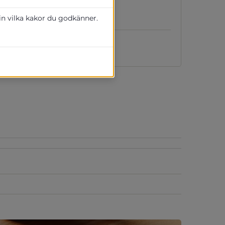
 in vilka kakor du godkänner.
23-07-24
lats.