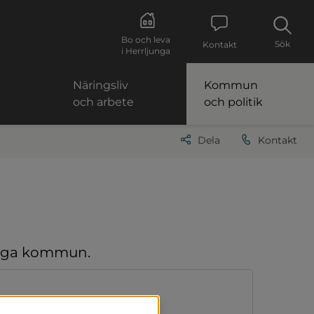
Bo och leva
Sök
Kontakt
i Herrljunga
Näringsliv
Kommun
och arbete
och politik
Dela
Kontakt
junga kommun.