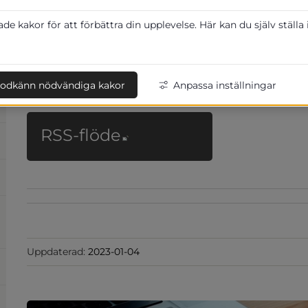
Personuppgiftsincident
2023-07-28
e kakor för att förbättra din upplevelse. Här kan du själv ställa
Kommun och politik
Räddningstjänstens framtida organisation
20
Kommun och politik
odkänn nödvändiga kakor
Anpassa inställningar
Länk till annan webbp
RSS-flöde
Uppdaterad:
2023-01-04