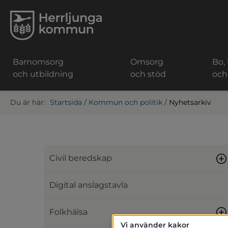
Barnomsorg
Omsorg
Bo,
och utbildning
och stöd
och
Startsida
/
Kommun och politik
/
Nyhetsarkiv
Civil beredskap
Digital anslagstavla
Folkhälsa
Vi använder kakor