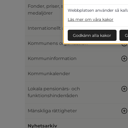
Fonder, priser, stipendier och
Webbplatsen använder så kallad
medaljörer
Läs mer om våra kakor
Internationellt arbete
Godkänn alla kakor
G
Kommunens organisation
Kommuninformation
Kommunkalender
Lokala pensionärs- och
funktionshinderråden
Mänskliga rättigheter
Nyhetsarkiv