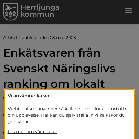
Artikeln publicerades 23 maj 2023
Enkätsvaren från 
Svenskt Näringslivs 
ranking om lokalt 
företagsklimat
Vi använder kakor
Webbplatsen använder så kallade kakor för att förbättra
Organisationen Svenskt Näringsliv har 
din upplevelse. Här kan du själv ställa in vilka kakor du
godkänner.
presenterat resultatet av sin årliga 
enkätundersökning till kommunens 
Läs mer om våra kakor