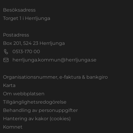
Besöksadress
Torget 1 i Herrljunga
Postadress
Box 201, 524 23 Herrljunga
0513-170 00
herrljunga.kommun@herrljunga.se
Organisationsnummer, e-faktura & bankgiro
Länk till annan webbplats.
Karta
Om webbplatsen
Tillgänglighetsredogörelse
Behandling av personuppgifter
Hantering av kakor (cookies)
Länk till annan webbplats, öppnas i nytt fönste
Komnet