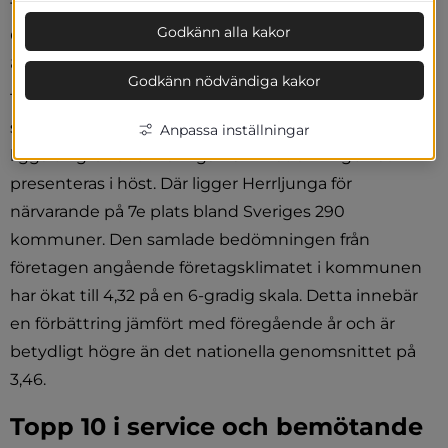
företagare. 32 401 företagare har tyckt till 
om företagsklimatet i sin kommun i 2023 
Godkänn alla kakor
års enkät.
Godkänn nödvändiga kakor
101 företagare i Herrljunga kommun har svarat, och 
svaren kommer tillsammans med näringslivsstatistik 
Anpassa inställningar
ligga till grund för näringslivsklimatrankingen som 
presenteras i höst. Där ligger Herrljunga för 
närvarande på 7e plats bland Sveriges 290 
kommuner. Den samlade bedömningen från 
företagen angående företagsklimatet i kommunen 
har ökat till 4,32 på en 6-gradig skala. Detta innebär 
en förbättring jämfört med föregående år och är 
betydligt högre än det nationella genomsnittet på 
3,46.
Topp 10 i service och bemötande