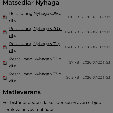
Matsedlar Nyhaga
Filer tillgängliga för nedladdning
Ikon som illustrerar filtyp
Filnamn
Filstorlek
Datum fil l
Restaurang Nyhaga v.29.p
126 kB
2026-06-18 07.18
Pdf, 126 kB, öppnas i nytt fönster.
df
Restaurang Nyhaga v.30.p
124.8 kB
2026-06-18 07.18
Pdf, 124.8 kB, öppnas i nytt fönster.
df
Restaurang Nyhaga v.31.p
124.8 kB
2026-06-18 07.18
Pdf, 124.8 kB, öppnas i nytt fönster.
df
Restaurang Nyhaga v.32.p
127 kB
2026-07-22 11.53
Pdf, 127 kB, öppnas i nytt fönster.
df
Restaurang Nyhaga v.33.p
126.3 kB
2026-07-22 11.53
Pdf, 126.3 kB, öppnas i nytt fönster.
df
Matleverans
För biståndsbedömda kunder kan vi även erbjuda 
hemleverans av matlådor