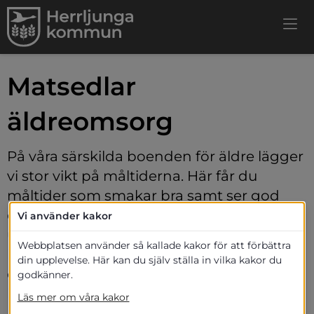
Matsedlar 
äldreomsorg
På våra särskilda boenden för äldre lägger 
vi stor vikt på måltiderna. Här får du  
måltider som smakar bra samt ser god 
och aptitlig ut. Vi 
Vi använder kakor
uppmärksammar måltider runt 
Webbplatsen använder så kallade kakor för att förbättra
högtider samt anpassar maten till årstider 
din upplevelse. Här kan du själv ställa in vilka kakor du
och traditioner - allt för att främja 
godkänner.
livskvalitén för de äldre.
Läs mer om våra kakor