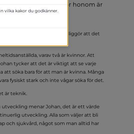
f Johan Fors, och för honom är 
 in vilka kakor du godkänner.
ocka en mångfald till 
t vi bör erbjuda, det åskådliggör att det 
r välkomna säger han.
ltidsanställda, varav två är kvinnor. Att 
n tycker att det är viktigt att se varje 
 att söka bara för att man är kvinna. Många 
ra fysiskt stark och inte vågar söka för det.
t är teknik.
utveckling menar Johan, det är ett värde 
erlig utveckling. Alla som väljer att bli 
p och sjukvård, något som man alltid har 