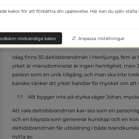
ombyggnaden kommer från Räddningsche
e kakor för att förbättra din upplevelse. Här kan du själv ställa
det en grundförutsättning för att kunna l
räddningstjänsten.
Att det finns separata omklädningsrum är någo
odkänn nödvändiga kakor
Anpassa inställningar
finns plats för just dig, och påvisar att alla ä
Idag finns 35 deltidsbrandmän I Herrljunga, fem är he
yrket är mansdominerat är ingen hemlighet, men Joha
person som en unik tillgång, och man ska inte tveka
kanske tänker att yrket handlar för mycket om att va
Allt bygger inte på styrka säger Johan, mycke
Att vara deltidsbrandman kan ses som en personlig 
och en bisyssla som genererar kunskap och en kontinu
deltidsbrandmän får utbildning i både brandkunska
nytta av.