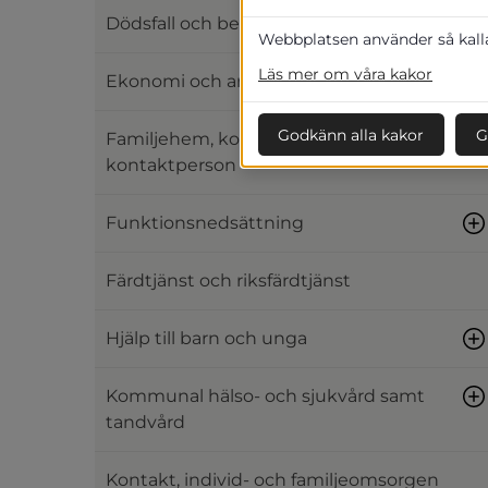
Dödsfall och begravning
Webbplatsen använder så kallad
Läs mer om våra kakor
Ekonomi och arbete
Godkänn alla kakor
G
Familjehem, kontaktfamilj och
kontaktperson
Funktionsnedsättning
Färdtjänst och riksfärdtjänst
Hjälp till barn och unga
Kommunal hälso- och sjukvård samt
tandvård
Kontakt, individ- och familjeomsorgen