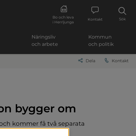
Bo och leva
Sök
Kontakt
i Herrljunga
Näringsliv
Kommun
och arbete
och politik
Dela
Kontakt
ion bygger om
och kommer få två separata 
herrar. Initiativet till 