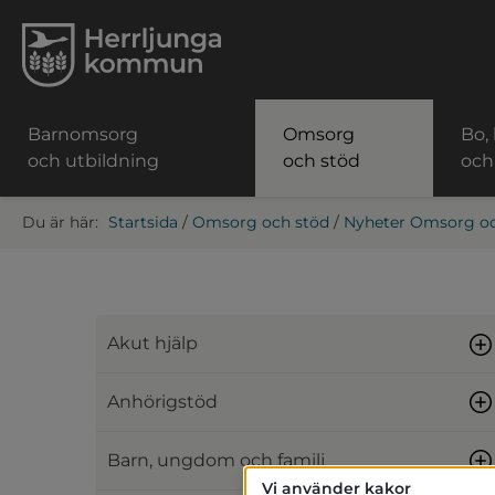
Barnomsorg
Omsorg
Bo,
och utbildning
och stöd
och
Startsida
/
Omsorg och stöd
/
Nyheter Omsorg oc
Akut hjälp
Anhörigstöd
Barn, ungdom och familj
Vi använder kakor