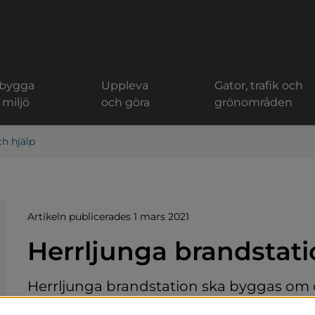
 bygga
Uppleva
Gator, trafik och
 miljö
och göra
grönområden
h hjälp
Artikeln publicerades 1 mars 2021
Herrljunga brandstat
Herrljunga brandstation ska byggas om 
omklädningsrum, ett för damer och ett före 