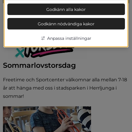
Godkänn alla kakor
Godkänn nödvändiga kakor
Anpassa inställningar
Sommarlovstorsdag
Freetime och Sportcenter välkomnar alla mellan 7-18
år att hänga med oss i stadsparken i Herrljunga i
sommar!