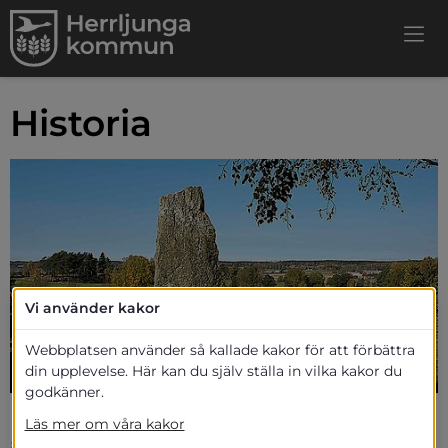
Historia
Vi använder kakor
Webbplatsen använder så kallade kakor för att förbättra
din upplevelse. Här kan du själv ställa in vilka kakor du
godkänner.
Herrljunga var från början en kyrkby invid 
Läs mer om våra kakor
ån Nossan. Byn kom att utvecklas i i en 