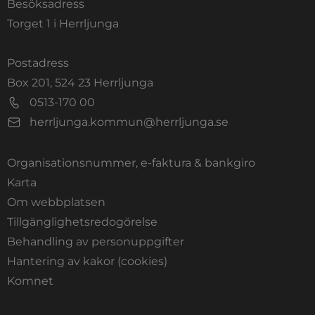
Besöksadress
Torget 1 i Herrljunga
Postadress
Box 201, 524 23 Herrljunga
0513-170 00
herrljunga.kommun@herrljunga.se
Organisationsnummer, e-faktura & bankgiro
Länk till annan webbplats.
Karta
Om webbplatsen
Tillgänglighetsredogörelse
Behandling av personuppgifter
Hantering av kakor (cookies)
Länk till annan webbplats, öppnas i nytt fönste
Komnet