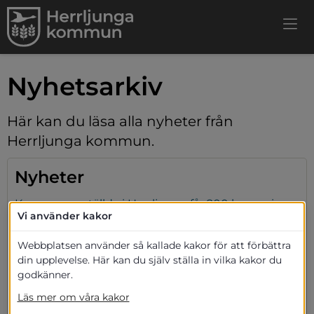
Nyhetsarkiv
Här kan du läsa alla nyheter från 
Herrljunga kommun.
Nyheter
Kommunanställda i Herrljunga får 200 kronor i
Vi använder kakor
påskpresent att spendera lokalt
2020-03-27
Webbplatsen använder så kallade kakor för att förbättra
din upplevelse. Här kan du själv ställa in vilka kakor du
godkänner.
”Earth Hour” nu på lördag: Det handlar om
hållbarheten för vår planet
Läs mer om våra kakor
2020-03-27