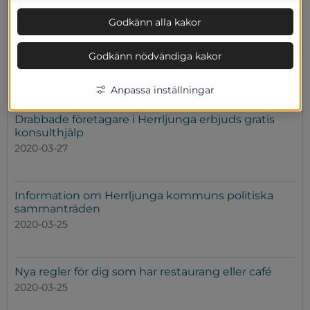
Godkänn alla kakor
Kommun och politik
Godkänn nödvändiga kakor
Förskolor, skolor och fritidshem hålls öppna
2020-03-27
Anpassa inställningar
Drabbade företagare i Herrljunga erbjuds gratis
konsulthjälp
2020-03-27
Information om Herrljunga kommuns politiska
sammanträden
2020-03-25
Nya regler för dig som har restaurang eller café
2020-03-25