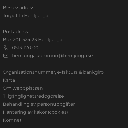
Besöksadress
Torget 1 i Herrljunga
Postadress
Box 201, 524 23 Herrljunga
0513-170 00
herrljunga.kommun@herrljunga.se
Organisationsnummer, e-faktura & bankgiro
Länk till annan webbplats.
Karta
Om webbplatsen
Tillgänglighetsredogörelse
Behandling av personuppgifter
Hantering av kakor (cookies)
Länk till annan webbplats, öppnas i nytt fönste
Komnet