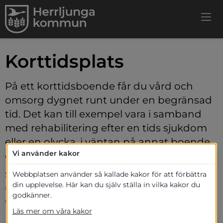
Korttidsplats
På ett korttidsboende får du vård och 
omsorg dygnet runt under en begränsad 
tid. Det kan till exempel vara i samband 
med rehabilitering efter en tids sjukdom 
eller en olycka, i väntan på annat boende 
Vi använder kakor
eller för att anhöriga ska få avlösning.
Sjuksköterska, fysioterapeut, arbetsterapeut, 
Webbplatsen använder så kallade kakor för att förbättra
din upplevelse. Här kan du själv ställa in vilka kakor du
undersköterskor och vårdbiträde ansvarar 
godkänner.
tillsammans för vården och omsorgen för dig.
Läs mer om våra kakor