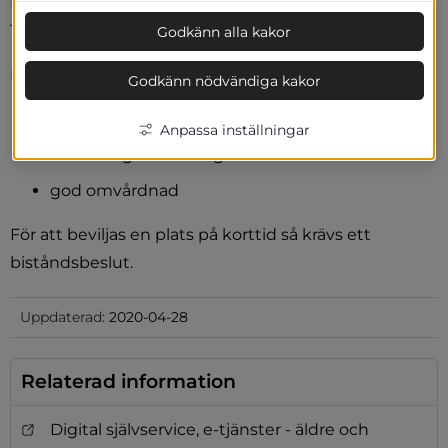
I Herrljunga kommun finns korttiden på Sveagatan 
18 i Herrljunga.
Godkänn alla kakor
På korttiden arbetar vi med
Godkänn nödvändiga kakor
rehabilitering och träning
Anpassa inställningar
avlastning för anhöriga
god omvårdnad
För att beviljas en plats på korttid så krävs ett 
biståndsbeslut.
Uppdaterad:
2020-04-28
Relaterad information
Digital självservice, e-tjänster - äldre och