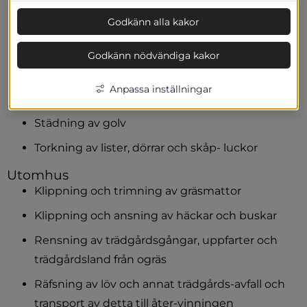
Dammtorkning
Godkänn alla kakor
Fönsterputsning
Mattpiskning
Godkänn nödvändiga kakor
Nedtagning och uppsättning av gardiner, 
Anpassa inställningar
lampor och tavlor
Städning av golv
Torkning av lister, dörrar och skåp- luckor
Utomhus
Klippning och trimning av gräsmattor
Klippning och ansning av häckar och buskar
Rensning av trädgårdsgångar, uppfarter och 
trädgårdsland från ogräs
Räfsning av löv och annat trädgårds-avfall och 
transport av detta till åter-vinningen