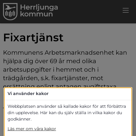
Fixartjänst
Kommunens Arbetsmarknadsenhet kan 
hjälpa dig över 69 år med olika 
arbetsuppgifter i hemmet och i 
trädgården, s.k. fixartjänster, mot 
ersättning enligt antagen avgiftstaxa.
Vi använder kakor
Exempel på arbetsuppgifter som 
Webbplatsen använder så kallade kakor för att förbättra
fixartjänst utför
din upplevelse. Här kan du själv ställa in vilka kakor du
godkänner.
Inomhus
Byte av glödlampor och elsäkringar
Läs mer om våra kakor