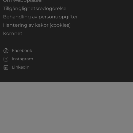
Om webbplatsen
Tillgänglighetsredogörelse
Behandling av personuppgifter
Hantering av kakor (cookies)
Länk till annan webbplats, öppnas i nytt fönste
Komnet
Facebook
Instagram
Linkedin