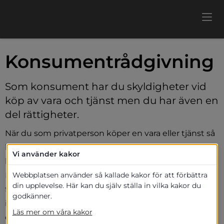
Konsumentrådgivning
Som konsument har du skyldigheter vid 
köp av vara och tjänst men du har även en 
del rättigheter.
När du som privatperson köper en vara eller tjänst så 
bestäms grundreglerna för köpet av 
Vi använder kakor
konsumentköplagen och konsumenttjänstlagen. 
Konsumentverket är den myndighet som ansvarar 
Webbplatsen använder så kallade kakor för att förbättra
din upplevelse. Här kan du själv ställa in vilka kakor du
för frågorna och deras uppdrag är tillsyn, kontroller, 
godkänner.
information, kunskapsbyggande, 
Läs mer om våra kakor
omvärldsbevakning och internationella frågor för 