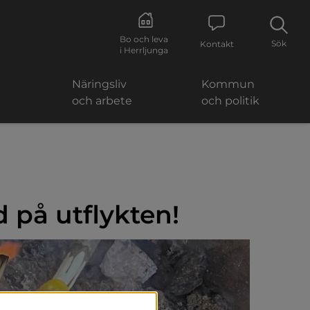
Bo och leva
Sök
Kontakt
i Herrljunga
Näringsliv
Kommun
och arbete
och politik
 på utflykten!