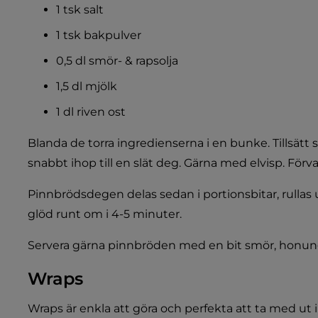
1 tsk salt
1 tsk bakpulver
0,5 dl smör- & rapsolja
1,5 dl mjölk
1 dl riven ost
Blanda de torra ingredienserna i en bunke. Tillsätt s
snabbt ihop till en slät deg. Gärna med elvisp. Förv
Pinnbrödsdegen delas sedan i portionsbitar, rullas ut 
glöd runt om i 4-5 minuter.
Servera gärna pinnbröden med en bit smör, honung 
Wraps
Wraps är enkla att göra och perfekta att ta med ut i