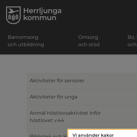
Barnomsorg
Omsorg
Bo,
och utbildning
och stöd
och
Aktiviteter för seniorer
Aktiviteter för unga
Anmäl Höstlovsaktivitet inför
höstlovet v.44
Vi använder kakor
Bibliotek och kultur