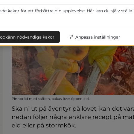
e kakor för att förbättra din upplevelse. Här kan du själv ställa
odkänn nödvändiga kakor
Anpassa inställningar
Pinnbröd med saffran, bakas över öppen eld.
Ska ni ut på äventyr på lovet, kan det vara
nedan följer några enklare recept på mat 
eld eller på stormkök.