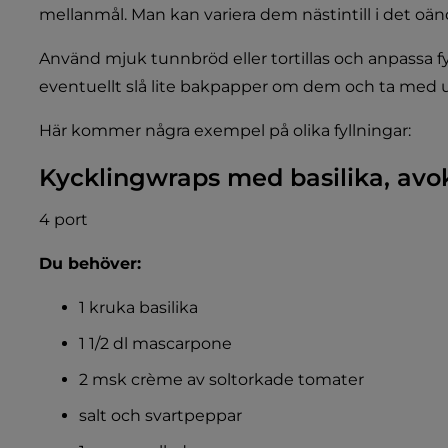
mellanmål. Man kan variera dem nästintill i det oänd
Använd mjuk tunnbröd eller tortillas och anpassa fyl
eventuellt slå lite bakpapper om dem och ta med ut 
Här kommer några exempel på olika fyllningar:
Kycklingwraps med basilika, avo
4 port
Du behöver:
1 kruka basilika
1 1/2 dl mascarpone
2 msk crème av soltorkade tomater
salt och svartpeppar