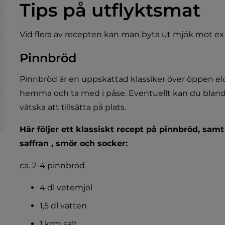
Tips på utflyktsmat
Vid flera av recepten kan man byta ut mjök mot ex v
Pinnbröd
Pinnbröd är en uppskattad klassiker över öppen eld
hemma och ta med i påse. Eventuellt kan du blanda
vätska att tillsätta på plats.
Här följer ett klassiskt recept på pinnbröd, samt
saffran , smör och socker:
ca. 2-4 pinnbröd
4 dl vetemjöl
1,5 dl vatten
1 krm salt