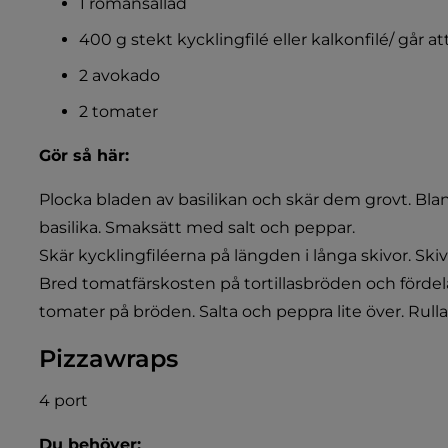
1 romansallad
400 g stekt kycklingfilé eller kalkonfilé/ går att
2 avokado
2 tomater
Gör så här:
Plocka bladen av basilikan och skär dem grovt. 
basilika. Smaksätt med salt och peppar.
Skär kycklingfiléerna på längden i långa skivor. Sk
Bred tomatfärskosten på tortillasbröden och fördela
tomater på bröden. Salta och peppra lite över. Rulla
Pizzawraps
4 port
Du behöver: