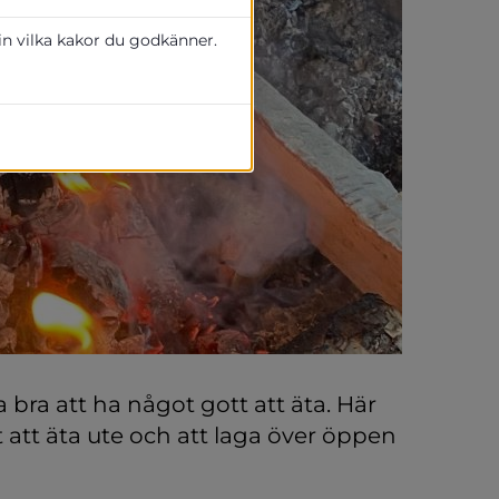
 in vilka kakor du godkänner.
 bra att ha något gott att äta. Här 
att äta ute och att laga över öppen 