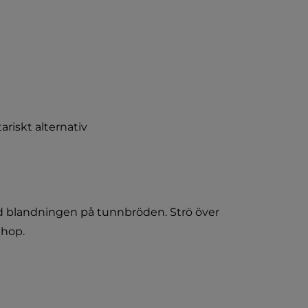
tariskt alternativ
d blandningen på tunnbröden. Strö över 
ihop.