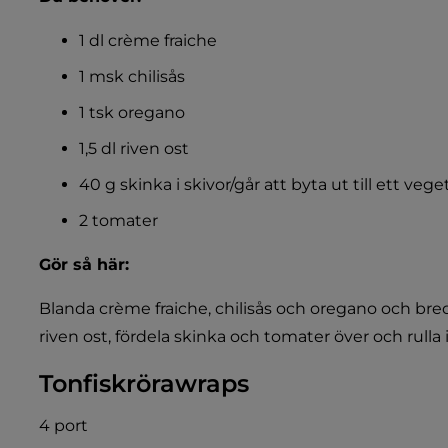
1 dl crème fraiche
1 msk chilisås
1 tsk oregano
1,5 dl riven ost
40 g skinka i skivor/går att byta ut till ett vege
2 tomater
Gör så här:
Blanda crème fraiche, chilisås och oregano och bre
riven ost, fördela skinka och tomater över och rulla 
Tonfiskrörawraps
4 port