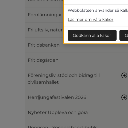
Webbplatsen använder så kallad
Fornlämningar och hembygd
Läs mer om våra kakor
Friluftsliv, natur, bad och vandring
Godkänn alla kakor
G
Fritidsbanken
Fritidsgården
Föreningsliv, stöd och bidrag till
civilsamhället
Herrljungafestivalen 2026
Nyheter Uppleva och göra
Reprisen - Second hand-butik