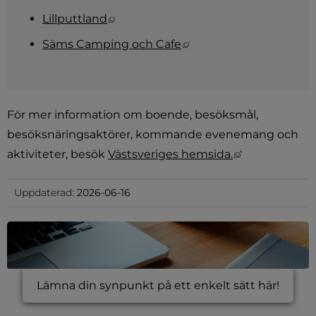
Länk till annan webbplats, öppnas i 
Lillputtland
Länk till annan webbpl
Säms Camping och Cafe
För mer information om boende, besöksmål, 
besöksnäringsaktörer, kommande evenemang och 
Länk till ann
aktiviteter, besök 
Västsveriges hemsida.
Uppdaterad:
2026-06-16
Lämna din synpunkt på ett enkelt sätt här!