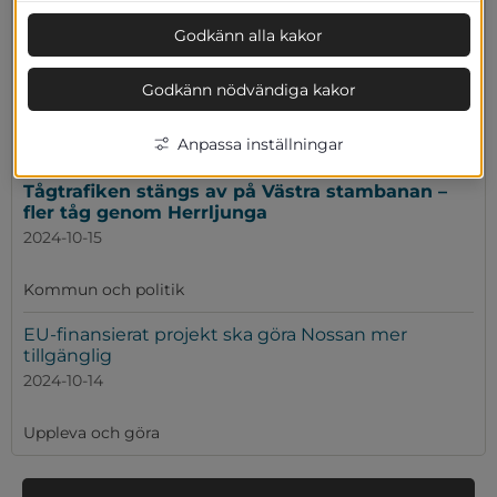
Gator, trafik och grönområden
Godkänn alla kakor
Två nya stjärnor på Herrljunga Walk of Fame!
Godkänn nödvändiga kakor
2024-10-21
Anpassa inställningar
Kommun och politik
Tågtrafiken stängs av på Västra stambanan –
fler tåg genom Herrljunga
2024-10-15
Kommun och politik
EU-finansierat projekt ska göra Nossan mer
tillgänglig
2024-10-14
Uppleva och göra