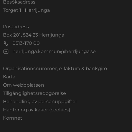
Besöksadress
Torget 1 i Herrljunga
Postadress
Box 201, 524 23 Herrljunga
0513-170 00
herrljunga.kommun@herrljunga.se
Organisationsnummer, e-faktura & bankgiro
Länk till annan webbplats.
Karta
Om webbplatsen
Tillgänglighetsredogörelse
Behandling av personuppgifter
Hantering av kakor (cookies)
Länk till annan webbplats, öppnas i nytt fönste
Komnet