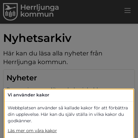
Nyhetsarkiv
Här kan du läsa alla nyheter från 
Herrljunga kommun.
Nyheter
Renoveringen av Altorpskolan inledd
Vi använder kakor
2024-10-25
Webbplatsen använder så kallade kakor för att förbättra
Barnomsorg och utbildning
din upplevelse. Här kan du själv ställa in vilka kakor du
godkänner.
Skogsarbeten med start v. 44
2024-10-22
Läs mer om våra kakor